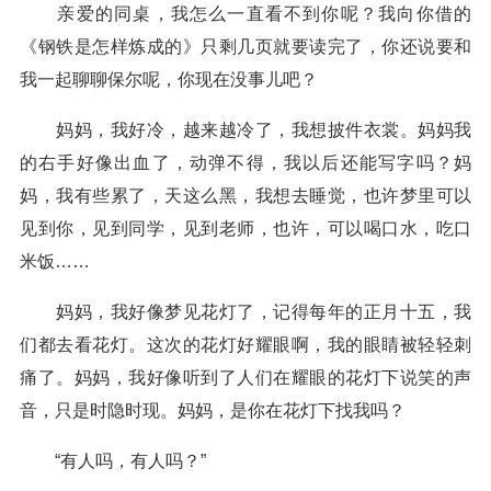
亲爱的同桌，我怎么一直看不到你呢？我向你借的
《钢铁是怎样炼成的》只剩几页就要读完了，你还说要和
我一起聊聊保尔呢，你现在没事儿吧？
妈妈，我好冷，越来越冷了，我想披件衣裳。妈妈我
的右手好像出血了，动弹不得，我以后还能写字吗？妈
妈，我有些累了，天这么黑，我想去睡觉，也许梦里可以
见到你，见到同学，见到老师，也许，可以喝口水，吃口
米饭……
妈妈，我好像梦见花灯了，记得每年的正月十五，我
们都去看花灯。这次的花灯好耀眼啊，我的眼睛被轻轻刺
痛了。妈妈，我好像听到了人们在耀眼的花灯下说笑的声
音，只是时隐时现。妈妈，是你在花灯下找我吗？
“有人吗，有人吗？”