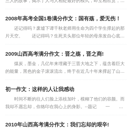
三人的故事，揭示了人与人相处最好的模式，即互相欣赏，彼
此成就。 深以为然。 三人中，但凡有一个人心胸狭
隘，格局低下，就没有春秋五霸之首“九...
2008年高考全国1卷满分作文：国有殇，爱无伤！
还记得吗？废墟下谭千秋老师用生命为四个学生撑起的那
片天空。 还记得吗？生死关头那位年轻的母亲发自心底最
趁势的爱的誓言：“宝贝，如果你能活下去，记得，妈妈爱
你！” 还记得吗？在强烈余震中依旧要返...
2009山西高考满分作文：晋之殇，晋之商!
煤炭，墨金，几亿年来埋藏于三晋大地之下，蕴含着巨大
的能量，黑色的金子滚滚流出，终于在近几十年来撑起了山西
经济的命脉。 但是随着煤炭的大量开采，地下的空洞也越
来越多。望苍天，灰蒙蒙不见天日；看大地...
初一作文：这样的人让我感动
时间不断的往人们脸上添枝加叶，模糊了他们的容颜。而
我却不愿忘却，你烙印在我心上的身影。--题记 一 奶
奶长得并不高，我11岁的时候就和她一样高了。奶奶有很多故
事，藏在她银白的发丝里，藏在她脸上...
2010年山西高考满分作文：我们忘却的艰辛!