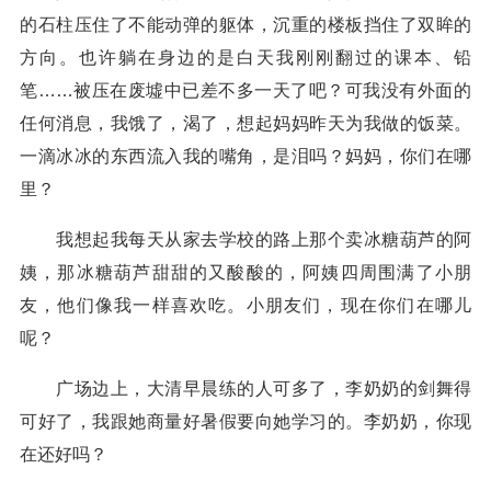
的石柱压住了不能动弹的躯体，沉重的楼板挡住了双眸的
方向。也许躺在身边的是白天我刚刚翻过的课本、铅
笔……被压在废墟中已差不多一天了吧？可我没有外面的
任何消息，我饿了，渴了，想起妈妈昨天为我做的饭菜。
一滴冰冰的东西流入我的嘴角，是泪吗？妈妈，你们在哪
里？
我想起我每天从家去学校的路上那个卖冰糖葫芦的阿
姨，那冰糖葫芦甜甜的又酸酸的，阿姨四周围满了小朋
友，他们像我一样喜欢吃。小朋友们，现在你们在哪儿
呢？
广场边上，大清早晨练的人可多了，李奶奶的剑舞得
可好了，我跟她商量好暑假要向她学习的。李奶奶，你现
在还好吗？