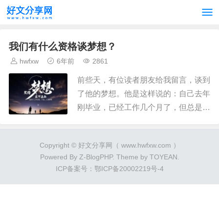
我们有什么资格谈梦想？
hwfxw
6年前
2861
前些天，有位读者朋友给我留言，谈到
了他的梦想。 他是这样说的： 自己去年
刚毕业，已经工作几个月了，但总是感
觉不得劲儿。 他一直想当个作家，不需
要太多名气，能养活自己和家人，有一
Copyright © 好文分享网（ www.hwfxw.com ）
些自己作品的拥趸，...
Powered By
Z-BlogPHP
. Theme by
TOYEAN
.
ICP备案号：鄂ICP备20002219号-4