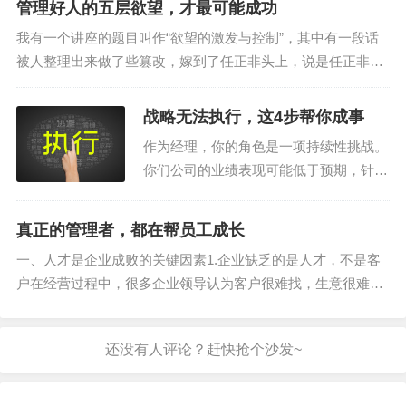
管理好人的五层欲望，才最可能成功
我有一个讲座的题目叫作“欲望的激发与控制”，其中有一段话
被人整理出来做了些篡改，嫁到了任正非头上，说是任正非的
内部讲话，结果流传很广。其实有些说法任正非不见得认同。
这段话的完整版是这样的：我们经常听到...
战略无法执行，这4步帮你成事
作为经理，你的角色是一项持续性挑战。
你们公司的业绩表现可能低于预期，针对
你们业务模式的某个外部威胁可能正在浮
现，或者你发现了一个市场机会，想知道
真正的管理者，都在帮员工成长
你们是否应该马上抓住。你的公司需要变
一、人才是企业成败的关键因素1.企业缺乏的是人才，不是客
革，但从何入手？从你...
户在经营过程中，很多企业领导认为客户很难找，生意很难
做。但是我在长期经营过程中发现：其实客户很多，只是我们
往往抓不住。同样一个市场，如果有一位优...