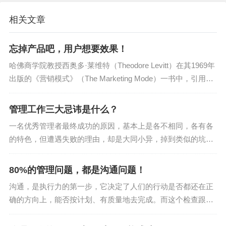
相关文章
忘掉产品吧，用户想要效果！
哈佛商学院教授西奥多·莱维特（Theodore Levitt）在其1969年
出版的《营销模式》（The Marketing Mode）一书中，引用了
一位名叫利奥·麦吉维纳（Leo McGivena）的...
管理工作三大忌讳是什么？
一名优秀管理者最终成功的原因，基本上是各不相同，各有各
的特色，但遭遇失败的理由，却是大同小异，掉到类似的坑里
去了。借用托尔斯泰的风格来描述就是，“成功的管理者各有各
的不同，失败的管理者却是差不多的。”...
80%的管理问题，都是沟通问题！
沟通，是执行力的第一步，它决定了人们的行动是否都还在正
确的方向上，能否按计划、有质量地去完成。而这个检查跟进
就是要通过高效的会议沟通才能完成。具体地说，就是要开好
会。如何开好会？我们先从几个沟通的基本...