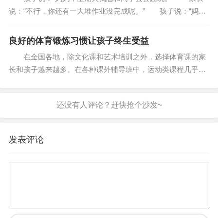
说：“不行，你还有一大堆作业没完成呢。” 孩子说：“妈
妈，今年的生日，我想和同学一起过。” 家长说：“行，但
你必须把他们请到家里来。” 孩...
良好的体育锻炼习惯让孩子终生受益
在全国各地，除文化课和艺术培训之外，选择体育课的家
长和孩子越来越多。在各种课外辅导班中，运动类课程几乎成
为家长报班的“标配”，火爆程度不亚于奥数。中国体育经济研
究中心主任鲍明晓认为，体育培训业尤其...
发表评论