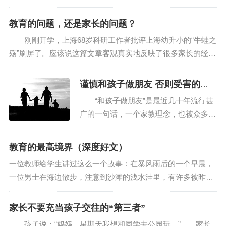
了学习、损害了身体——相信但凡是做家长的，谁也不想这样
的情况出现。可是，光有愿望没用，关键在...
教育的问题，还是家长的问题？
刚刚开学，上海68岁科研工作者批评上海幼升小的“牛蛙之
殇”刷屏了。应该说这篇文章客观真实地反映了很多家长的经
历，心态，以及中国教育存在的一些问题，颇有代表性，很多
家长刚刚经历了一次备受煎熬的升学折...
谨慎和孩子做朋友 否则受害的还
是孩子
“和孩子做朋友”是最近几十年流行甚
广的一句话，一个家教理念，也被众多家
长所认可。但是，我想提醒大家，对于更
多的中国家长，慎做孩子的朋友，对于一
教育的最高境界（深度好文）
些家长，甚至就不要这样想，这样做。
一位教师给学生讲过这么一个故事：在暴风雨后的一个早晨，
原因有二，第一，...
一位男士在海边散步，注意到沙滩的浅水洼里，有许多被昨夜
的暴风雨卷上岸来的小鱼。被困的小鱼尽管近在海边，也许有
几百条，甚至几千条，然而用不了多久，浅...
家长不要充当孩子交往的“第三者”
孩子说：“妈妈，星期天我想和同学去公园玩。” 家长