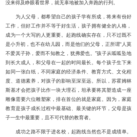
没来得及睁眼看世界，就无辜地被加入奔跑的行列。
为人父母，都希望自己的孩子学有所成，将来有份好
工作，但好工作并不等于好生活，孩子拥有健全的人格，
成为一个大写的人更重要。起跑线确实存在，只不过既不
是小升初，也不在幼儿园，而是他们的父母，正所谓“人莫
不爱其子孙，爱而不知教之，犹弗爱也。”孩子从呱呱坠地
到长大成人，和父母在一起的时间最长。每个孩子生下来
如同一张白纸，不同家庭的经济条件、教育方式、文化程
度、道德素养，对孩子的影响至深至远。所以，苏霍姆林
斯基才会把孩子比作一块大理石，坦承要将其塑造成一座
雕像需要六位雕塑家，排在首位的就是家庭。因为，家庭
教育是孩子成长过程中最基础、最关键的环节，父母是孩
子一生中最重要，且不可代替的教育者。
成功之路不限于进名校，起跑线当然也不是成绩单。