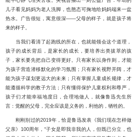
能平心静气埋头苦读。央视曾播出一则公益广告：年幼的
儿子看见妈妈为老人洗脚，也憨态可掬地给妈妈端来一盆
热水。广告很短，寓意很深——父母的样子，就是孩子将
来的样子。
当我们看清了起跑线的所在，也就能领会这个道理，
孩子的成长背后，是家长的成长，要培养出类拔萃的孩
子，家长要先把自己变得更好。只有家长以身作则，才能
为孩子营造潜移默化的学习氛围；只有家长视野开阔，才
能为孩子谋划更远大的未来；只有掌握儿童成长规律，才
能遵循科学的教子方法；只有懂得保护儿童权利和尊严，
孩子们才能幸福地度日，合理地做人，就像鲁迅先生所
言：觉醒的父母，完全应该是义务的，利他的，牺牲的。
刚刚别过的2019年，恰是鲁迅发表《我们现在怎样做
父亲》100周年，“子女是即我非我的人，但既已分立，也