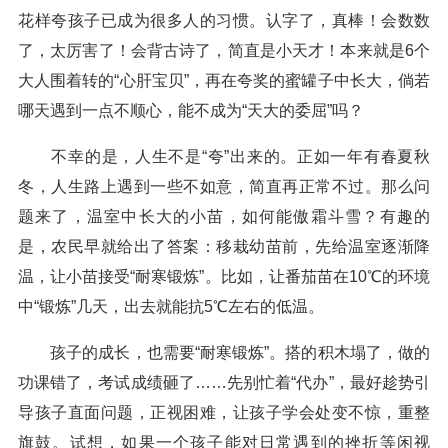
花样夸孩子已成为很多人的习惯。认字了，真棒！会数数
了，太厉害了！会背古诗了，简直是小天才！本来就是6个
大人围着转的“心肝宝贝”，再在夸奖的蜜罐子中长大，倘若
哪天遇到一点不顺心，能不成为“天大的委屈”吗？
不幸的是，人生不是“夸”出来的。正如一年有春夏秋
冬，人生路上遇到一些不如意，简直再正常不过。那么问
题来了，温室中长大的小苗，如何能傲霜斗雪？有趣的
是，农民早就给出了答案：移栽幼苗前，先给温室逐渐降
温，让小苗接受“耐寒锻炼”。比如，让番茄苗在10℃的环境
中“锻炼”几天，出去就能抗5℃左右的低温。
孩子的成长，也需要“耐寒锻炼”。搭的积木塌了，做的
功课错了，考试成绩砸了……先别忙着“代办”，最好趁势引
导孩子直面问题，正视困难，让孩子学会处变不惊，重整
旗鼓。试想，如果一个孩子能对日常遇到的挫折等闲视