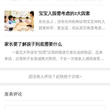
计划的“十佳”优秀案例。学校启动“在参与中提升家长家庭教育
素养”的课题研究,用最简洁、...
宝宝入园需考虑的3大因素
在社会上，没有任何机构证明宝宝何时入
园更科学、更合适，但从其它角度考虑，
就能做出一个相对合理的结论。宝宝几岁
入园好？从家长的角度来考虑：家长应具
家长要了解孩子到底需要什么
备送宝宝上幼儿园的心态当为宝宝选定一
一篇北大毕业生“拉黑”父母的报道引发社会的热议。总体
家幼儿园，送宝宝上幼...
来说，父母和子女形成两大阵营。子女一方很多人感同身受，
控诉父母对自己的“控制与伤害”;父母一方则更多的是无奈和心
痛，不明白自己的一片好心，无限关...
发表评论